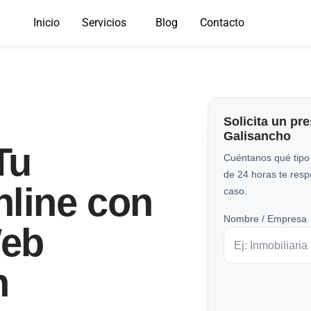
Inicio
Servicios
Blog
Contacto
Solicita un pr
Galisancho
Tu
Cuéntanos qué tipo
de 24 horas te res
nline con
caso.
Nombre / Empresa
Web
n