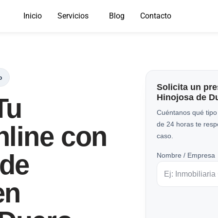
Inicio
Servicios
Blog
Contacto
o
Solicita un pr
Hinojosa de D
Tu
Cuéntanos qué tipo
de 24 horas te res
nline con
caso.
 de
Nombre / Empresa
en