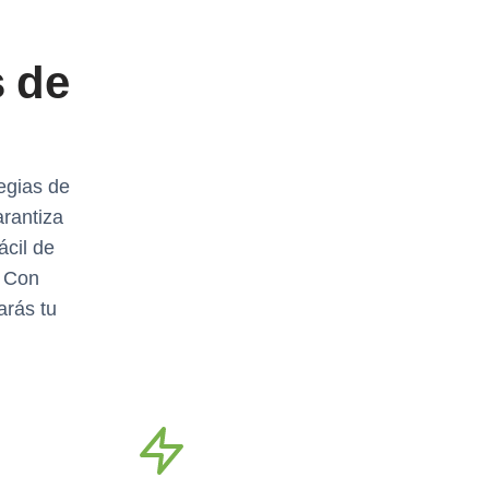
s de
egias de
arantiza
ácil de
. Con
arás tu