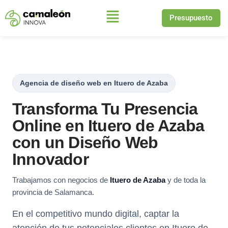
Presupuesto
Saltar
al
contenido
Agencia de diseño web en Ituero de Azaba
Transforma Tu Presencia
Online en Ituero de Azaba
con un Diseño Web
Innovador
Trabajamos con negocios de
Ituero de Azaba
y de toda la
provincia de Salamanca.
En el competitivo mundo digital, captar la
atención de tus potenciales clientes en Ituero de