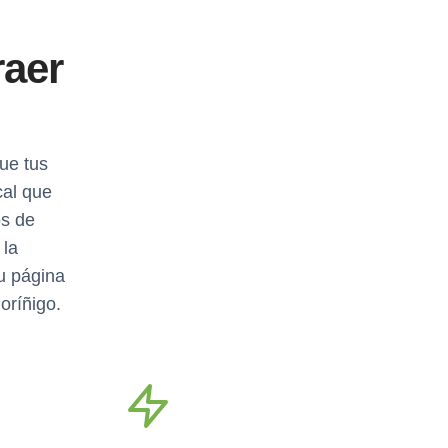
raer
ue tus
cal que
os de
 la
u página
oríñigo.