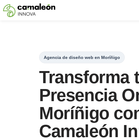
Saltar
al
contenido
Agencia de diseño web en Moríñigo
Transforma 
Presencia On
Moríñigo co
Camaleón I