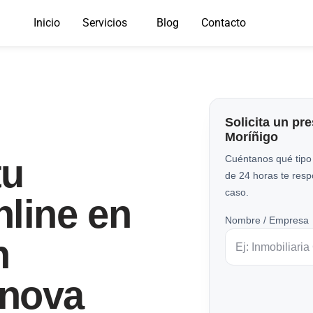
Inicio
Servicios
Blog
Contacto
Solicita un pr
Moríñigo
tu
Cuéntanos qué tipo
de 24 horas te res
caso.
line en
Nombre / Empresa
n
nnova