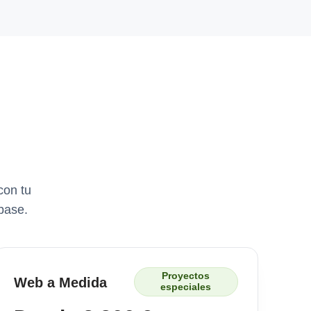
con tu
base.
Proyectos
Web a Medida
especiales