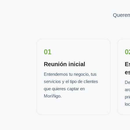
Querem
01
0
Reunión inicial
E
e
Entendemos tu negocio, tus
servicios y el tipo de clientes
De
que quieres captar en
ar
Moríñigo.
pr
loc