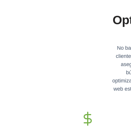
Opt
No bas
client
aseg
bú
optimiz
web est