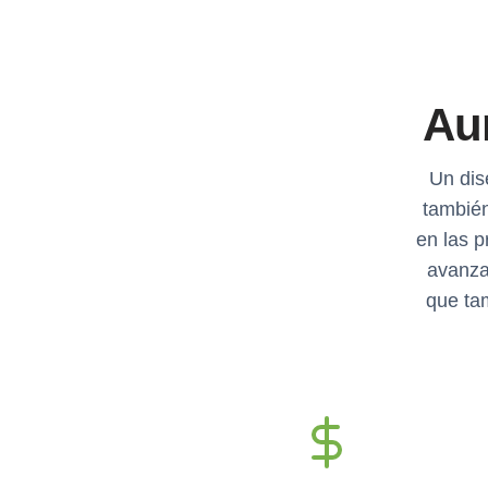
Aum
Un dis
también
en las p
avanza
que ta