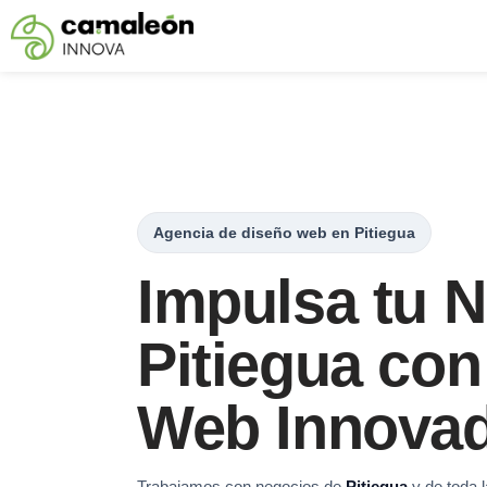
Saltar
al
contenido
Agencia de diseño web en Pitiegua
Impulsa tu 
Pitiegua con
Web Innova
Trabajamos con negocios de
Pitiegua
y de toda 