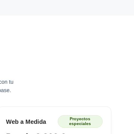
con tu
base.
Proyectos
Web a Medida
especiales