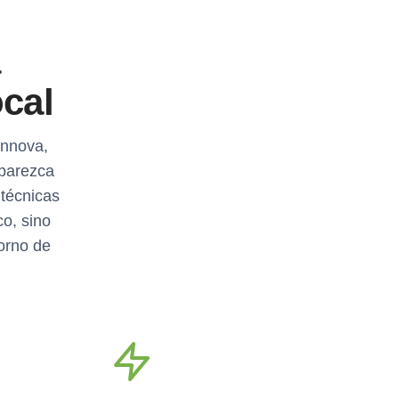
a
ocal
Innova,
aparezca
 técnicas
o, sino
orno de