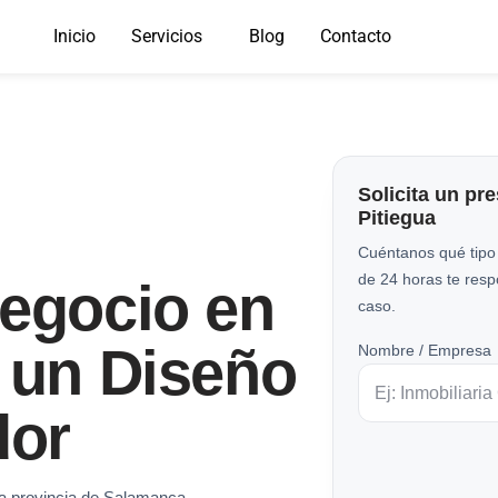
Inicio
Servicios
Blog
Contacto
Solicita un pr
Pitiegua
Cuéntanos qué tipo
de 24 horas te res
Negocio en
caso.
 un Diseño
Nombre / Empresa
dor
la provincia de Salamanca.