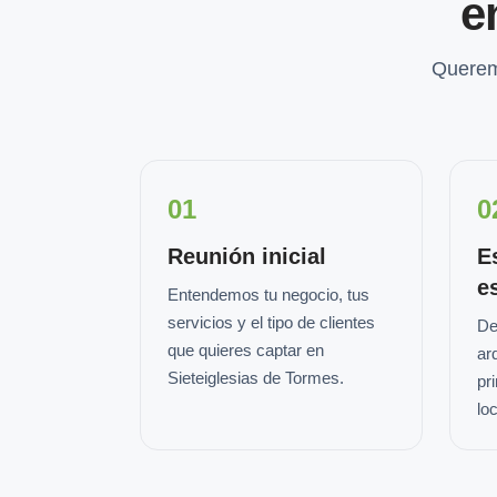
e
Querem
01
0
Reunión inicial
E
e
Entendemos tu negocio, tus
servicios y el tipo de clientes
De
que quieres captar en
ar
Sieteiglesias de Tormes.
pr
loc