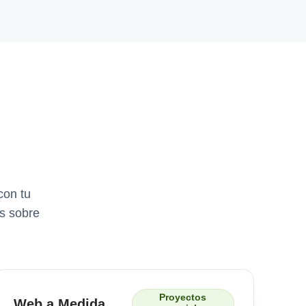
con tu
os sobre
Proyectos
Web a Medida