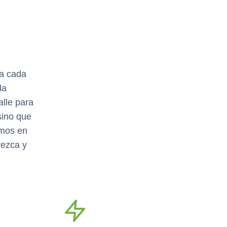
a cada
la
lle para
sino que
amos en
rezca y