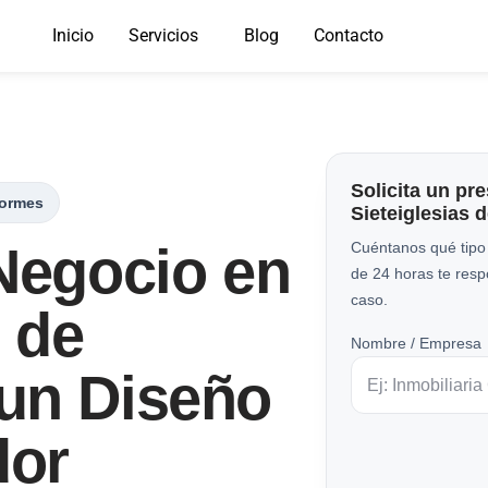
Inicio
Servicios
Blog
Contacto
Solicita un pr
Tormes
Sieteiglesias 
Negocio en
Cuéntanos qué tipo
de 24 horas te res
caso.
s de
Nombre / Empresa
un Diseño
dor