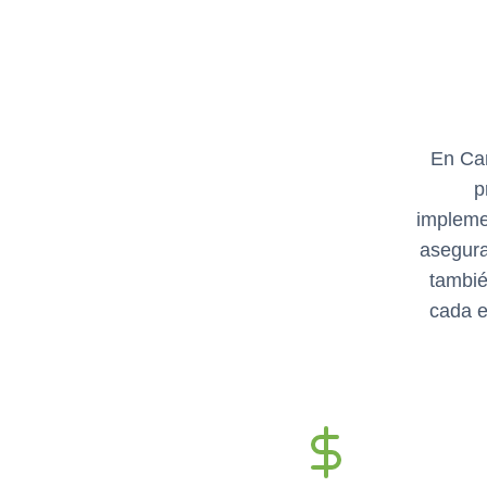
En Ca
p
impleme
asegura
tambié
cada e