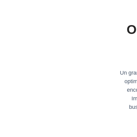
O
Un gra
opti
enco
Im
bus