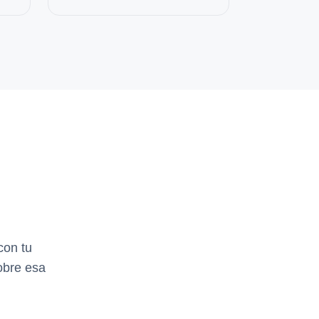
con tu
obre esa