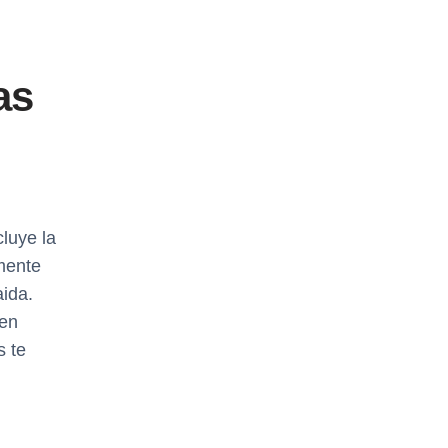
as
luye la
mente
aida.
 en
s te