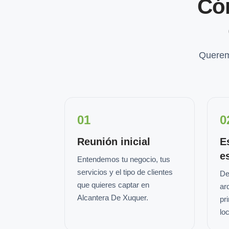
Có
Querem
01
0
Reunión inicial
E
e
Entendemos tu negocio, tus
servicios y el tipo de clientes
De
que quieres captar en
ar
Alcantera De Xuquer.
pr
loc