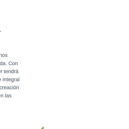
a
 nos
eda. Con
r tendrá
 integral
 creación
en las