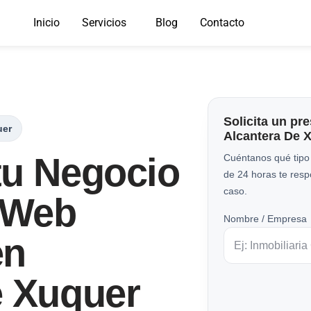
Inicio
Servicios
Blog
Contacto
Solicita un pr
uer
Alcantera De 
tu Negocio
Cuéntanos qué tipo
de 24 horas te res
caso.
o Web
Nombre / Empresa
en
e Xuquer