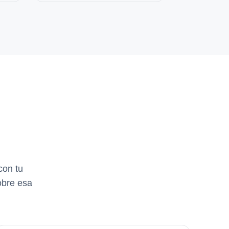
con tu
obre esa