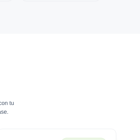
con tu
ase.