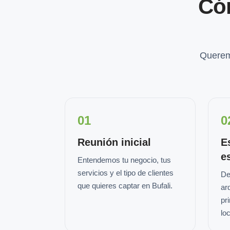
Có
Querem
01
0
Reunión inicial
E
e
Entendemos tu negocio, tus
servicios y el tipo de clientes
De
que quieres captar en Bufali.
ar
pr
loc