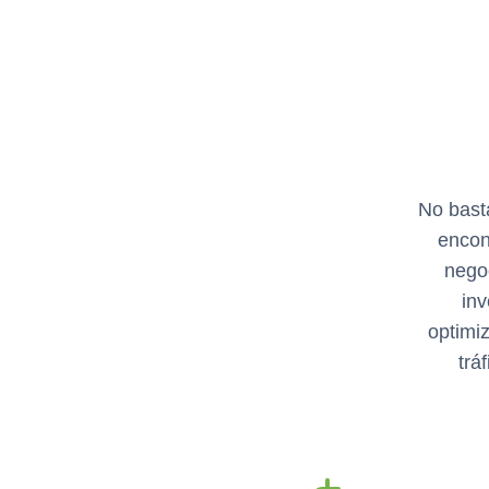
No basta
encon
nego
inv
optimiz
trá