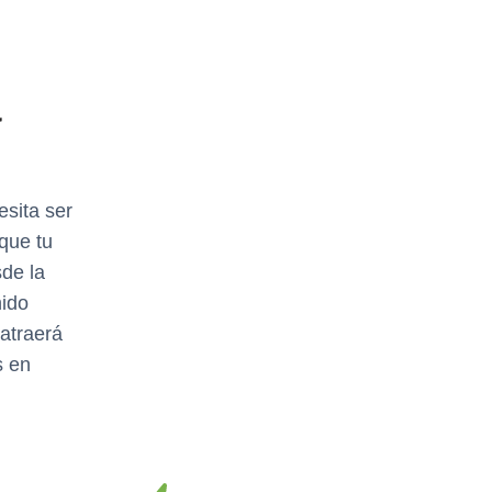
a
d
esita ser
que tu
de la
nido
 atraerá
s en