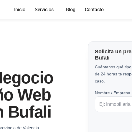
Inicio
Servicios
Blog
Contacto
Solicita un pr
Bufali
Cuéntanos qué tipo
Negocio
de 24 horas te res
caso.
ño Web
Nombre / Empresa
 Bufali
provincia de Valencia.