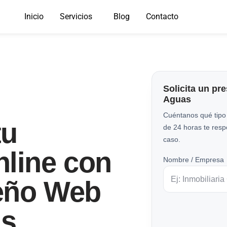
Inicio
Servicios
Blog
Contacto
Solicita un pr
Aguas
Cuéntanos qué tipo
tu
de 24 horas te res
caso.
nline con
Nombre / Empresa
eño Web
as