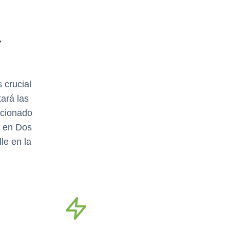
a
 crucial
ará las
icionado
s en Dos
le en la