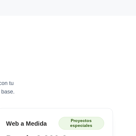
con tu
 base.
Proyectos
Web a Medida
especiales