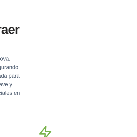
raer
nova,
gurando
ada para
lave y
ciales en