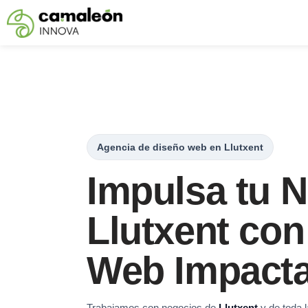
Saltar
al
contenido
Agencia de diseño web en Llutxent
Impulsa tu 
Llutxent con
Web Impacta
Trabajamos con negocios de
Llutxent
y de toda l