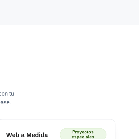
con tu
base.
Proyectos
Web a Medida
especiales