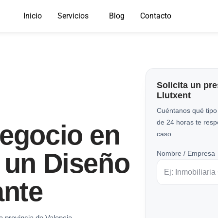
Inicio
Servicios
Blog
Contacto
Solicita un pr
Llutxent
Cuéntanos qué tipo
de 24 horas te res
Negocio en
caso.
 un Diseño
Nombre / Empresa
nte
a provincia de Valencia.