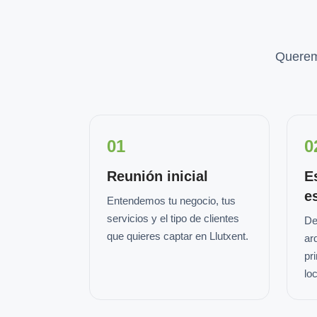
Querem
01
0
Reunión inicial
E
e
Entendemos tu negocio, tus
servicios y el tipo de clientes
De
que quieres captar en Llutxent.
ar
pr
loc