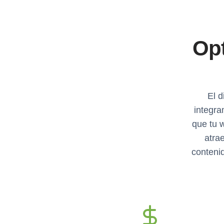
Opt
El d
integr
que tu 
atrae
contenid