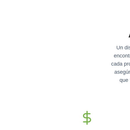
Un di
encont
cada pr
asegúr
que 