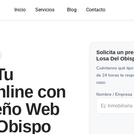
Inicio
Servicios
Blog
Contacto
Solicita un pr
Losa Del Obis
Tu
Cuéntanos qué tipo
de 24 horas te res
caso.
nline con
Nombre / Empresa
eño Web
 Obispo