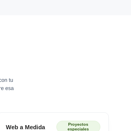
con tu
re esa
Proyectos
Web a Medida
especiales