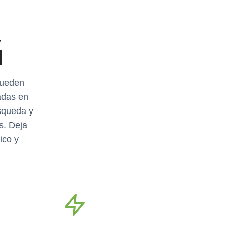
a
d
pueden
adas en
squeda y
s. Deja
ico y