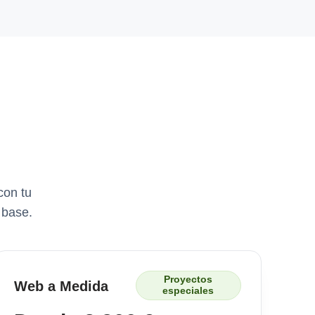
con tu
 base.
Proyectos
Web a Medida
especiales