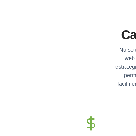
Ca
No sol
web 
estrateg
perm
fácilme