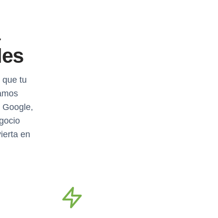
a
les
 que tu
tamos
n Google,
gocio
ierta en