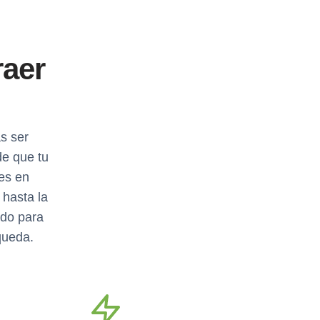
raer
s ser
e que tu
es en
 hasta la
ado para
queda.