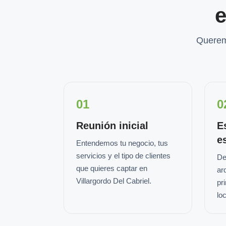
e
Querem
01
0
Reunión inicial
E
e
Entendemos tu negocio, tus
servicios y el tipo de clientes
De
que quieres captar en
ar
Villargordo Del Cabriel.
pr
loc