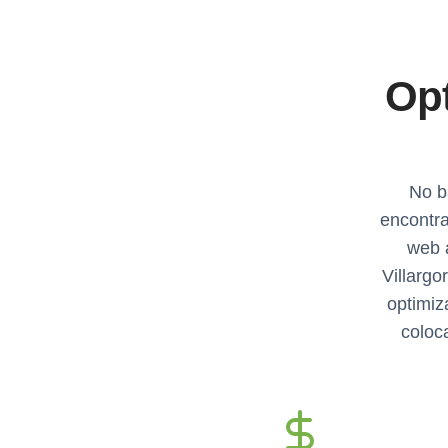
Opt
No b
encontr
web 
Villargo
optimiz
coloc