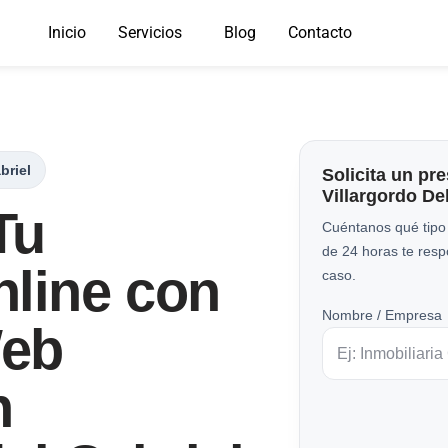
Inicio
Servicios
Blog
Contacto
briel
Solicita un pr
Villargordo De
Tu
Cuéntanos qué tipo
de 24 horas te res
nline con
caso.
Nombre / Empresa
Web
n