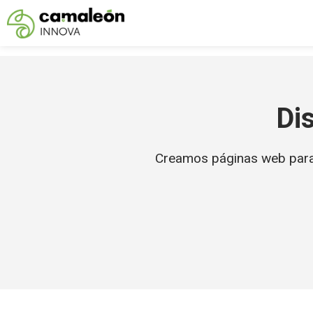
Saltar
al
contenido
Di
Creamos páginas web para n