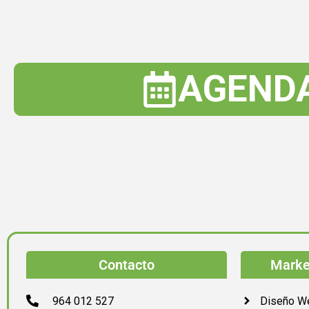
AGEND
Contacto
Market
964 012 527
Diseño W