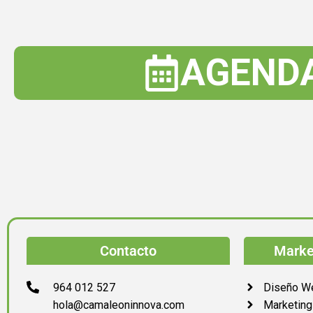
AGEND
Contacto
Market
964 012 527
Diseño W
hola@camaleoninnova.com
Marketing 