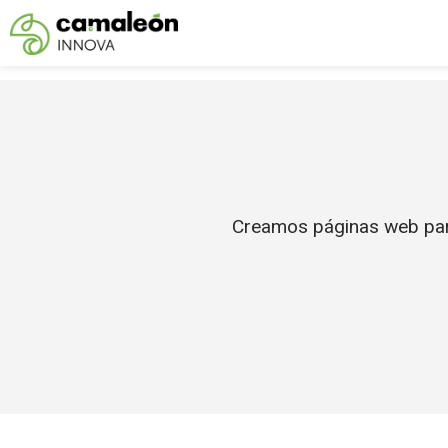
Saltar
al
contenido
Creamos páginas web para 