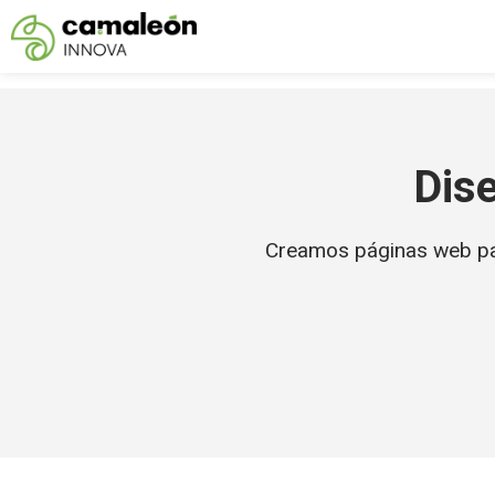
Saltar
al
contenido
Dis
Creamos páginas web para