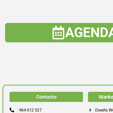
AGEND
Contacto
Market
964 012 527
Diseño W