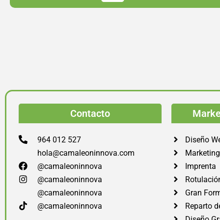
Contacto
Market
964 012 527
Diseño W
hola@camaleoninnova.com
Marketing 
@camaleoninnova
Imprenta
@camaleoninnova
Rotulació
@camaleoninnova
Gran For
@camaleoninnova
Reparto d
Diseño Gr