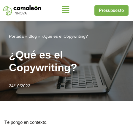
Presupuesto
Saltar
al
contenido
Portada
»
Blog
»
¿Qué es el Copywriting?
¿Qué es el
Copywriting?
24/10/2022
T
e pongo en contexto.