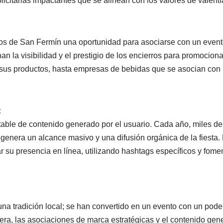
citarias impactantes que se alinean con los valores de valentí
os de San Fermín una oportunidad para asociarse con un event
n la visibilidad y el prestigio de los encierros para promocion
sus productos, hasta empresas de bebidas que se asocian con la
:
able de contenido generado por el usuario. Cada año, miles de
e genera un alcance masivo y una difusión orgánica de la fiest
r su presencia en línea, utilizando hashtags específicos y fome
a tradición local; se han convertido en un evento con un pode
nera, las asociaciones de marca estratégicas y el contenido ge