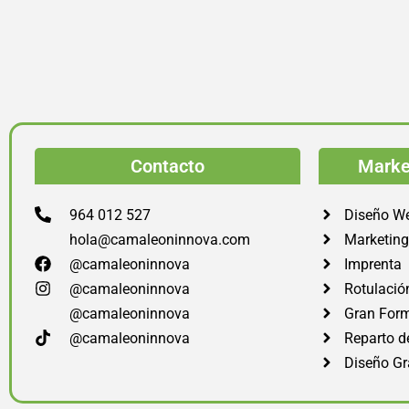
Contacto
Market
964 012 527
Diseño W
hola@camaleoninnova.com
Marketing 
@camaleoninnova
Imprenta
@camaleoninnova
Rotulació
@camaleoninnova
Gran For
@camaleoninnova
Reparto d
Diseño Gr